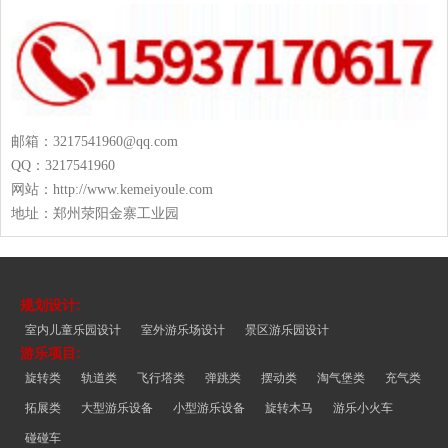
邮箱：3217541960@qq.com
QQ：3217541960
网站：http://www.kemeiyoule.com
地址：郑州荥阳金寨工业园
规划设计:
室内儿童乐园设计
室外游乐场设计
景区游乐园设计
游乐项目:
旋转类
轨道类
飞行塔类
弹跳类
摆动类
淘气堡类
充气类
拓展类
大型游乐设备
小型游乐设备
旋转木马
游乐小火车
碰碰车