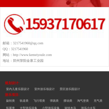
邮箱：3217541960@qq.com
QQ：3217541960
网站：http://www.kemeiyoule.com
地址：郑州荥阳金寨工业园
规划设计:
室内儿童乐园设计
室外游乐场设计
景区游乐园设计
游乐项目:
旋转类
轨道类
飞行塔类
弹跳类
摆动类
淘气堡类
充气类
拓展类
大型游乐设备
小型游乐设备
旋转木马
游乐小火车