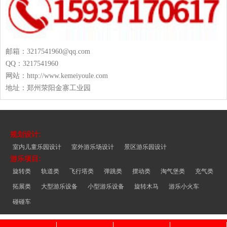
邮箱：3217541960@qq.com
QQ：3217541960
网站：http://www.kemeiyoule.com
地址：郑州荥阳金寨工业园
规划设计:
室内儿童乐园设计
室外游乐场设计
景区游乐园设计
游乐项目:
旋转类
轨道类
飞行塔类
弹跳类
摆动类
淘气堡类
充气类
拓展类
大型游乐设备
小型游乐设备
旋转木马
游乐小火车
碰碰车